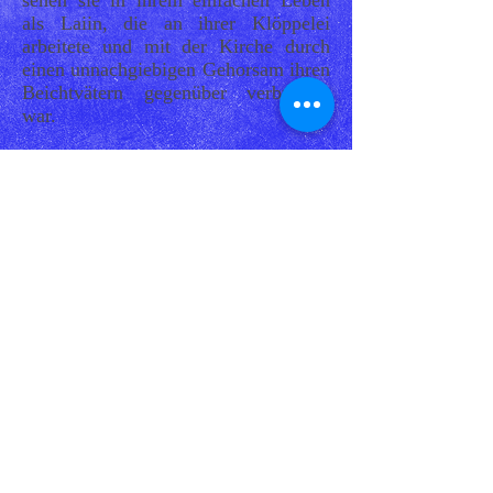
sehen sie in ihrem einfachen Leben
als Laiin, die an ihrer Klöppelei
arbeitete und mit der Kirche durch
einen unnachgiebigen Gehorsam ihren
Beichtvätern gegenüber verbunden
war.