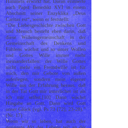
Himmels erwirkt hat. Daran erinnerte
auch Papst Benedikt XVI in einem
Abschnitt seiner Enzyklika „Deus
Caritas est“, wenn er feststellt:
“Die Liebesgeschichte zwischen Gott
und Mensch besteht eben darin, daß
diese Willensgemeinschaft in der
Gemeinschaft des Denkens und
Fühlens wächst und so unser Wollen
und Gottes Wille immer mehr
ineinanderfallen: der Wille Gottes
nicht mehr ein Fremdwille ist für
mich, den mir Gebote von außen
auferlegen, sondern mein eigener
Wille aus der Erfahrung heraus, daß
in der Tat Gott mir innerlicher ist als
ich mir selbst.[10] Dann wächst
Hingabe an Gott. Dann wird Gott
unser Glück (vgl. Ps 73 [72], 23-28).”
(Nr. 17)
Wenn wir so leben, hat auch der
geringste Akt des Lebens teil an der