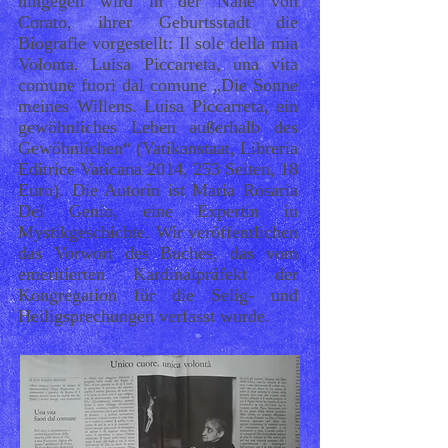
hingegen wird in der Nähe von
Corato, ihrer Geburtsstadt die
Biografie vorgestellt: Il sole della mia
Volonta. Luisa Piccarreta, una vita
comune fuori dal comune „Die Sonne
meines Willens. Luisa Piccarreta, ein
gewöhnliches Leben außerhalb des
Gewöhnlichen“ (Vatikanstaat, Libreria
Editrice Vaticana 2014, 253 Seiten, 18
Euro). Die Autorin ist Maria Rosaria
Del Genio, eine Expertin in
Mystikgeschichte. Wir veröffentlichen
das Vorwort des Buches, das vom
emeritierten Kardinalpräfekt der
Kongregation für die Selig- und
Heiligsprechungen verfasst wurde.