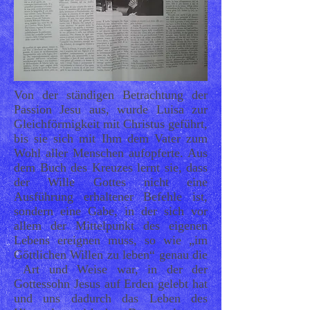
Von der ständigen Betrachtung der
Passion Jesu aus, wurde Luisa zur
Gleichförmigkeit mit Christus geführt,
bis sie sich mit Ihm dem Vater zum
Wohl aller Menschen aufopferte. Aus
dem Buch des Kreuzes lernt sie, dass
der Wille Gottes nicht eine
Ausführung erhaltener Befehle ist,
sondern eine Gabe, in der sich vor
allem der Mittelpunkt des eigenen
Lebens ereignen muss, so wie „im
Göttlichen Willen zu leben“ genau die
Art und Weise war, in der der
Gottessohn Jesus auf Erden gelebt hat
und uns dadurch das Leben des