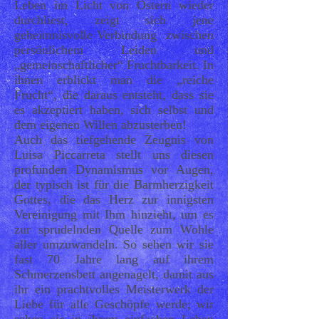
Leben im Licht von Ostern wieder
durchliest, zeigt sich jene
geheimnisvolle Verbindung zwischen
persönlichem Leiden und
„gemeinschaftlicher“ Fruchtbarkeit. In
ihnen erblickt man die „reiche
Frucht“, die daraus entsteht, dass sie
es akzeptiert haben, sich selbst und
dem eigenen Willen abzusterben!
Auch das tiefgehende Zeugnis von
Luisa Piccarreta stellt uns diesen
profunden Dynamismus vor Augen,
der typisch ist für die Barmherzigkeit
Gottes, die das Herz zur innigsten
Vereinigung mit Ihm hinzieht, um es
zur sprudelnden Quelle zum Wohle
aller umzuwandeln. So sehen wir sie
fast 70 Jahre lang auf ihrem
Schmerzensbett angenagelt, damit aus
ihr ein prachtvolles Meisterwerk der
Liebe für alle Geschöpfe werde; wir