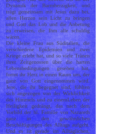
Dynamik der Barmherzigkeit, und
trägt gemeinsam mit Jesus dazu bei,
allen Herzen sein Licht zu bringen
und Gott das Lob und die Anbetung
zu erweisen, die Ihm alle schuldig
wären.
Die kleine Frau aus Süditalien, die
verschiedene Epidemien und zwei
Kriege erlebt hat, und so viele Tränen
ihrer Zeitgenossen über die harten
Lebensbedingungen gesehen hat,
formt ihr Herz in einen Raum um, der
ganz von Gott eingenommen wird.
Jene, die ihr begegnet sind, fühlten
sich angezogen von der Wirklichkeit
des Himmels und zu einemLeben der
Heiligkeit gedrängt, das nach dem
Vorbild der hl. Familie von Nazareth
ganz in den gewöhnlichen
Beschäftigungen des Alltags aufgeht.
Und es ist gerade im Alltäglichen,