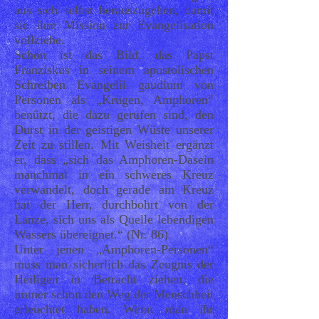
aus sich selbst herauszugehen, damit
sie ihre Mission zur Evangelisation
vollziehe.
Schön ist das Bild, das Papst
Franziskus in seinem apostolischen
Schreiben Evangelii gaudium von
Personen als „Krügen, Amphoren“
benützt, die dazu gerufen sind, den
Durst in der geistigen Wüste unserer
Zeit zu stillen. Mit Weisheit ergänzt
er, dass „sich das Amphoren-Dasein
manchmal in ein schweres Kreuz
verwandelt, doch gerade am Kreuz
hat der Herr, durchbohrt von der
Lanze, sich uns als Quelle lebendigen
Wassers übereignet.“ (Nr. 86)
Unter jenen „Amphoren-Personen“
muss man sicherlich das Zeugnis der
Heiligen in Betracht ziehen, die
immer schon den Weg der Menschheit
erleuchtet haben. Wenn man ihr