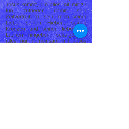
Jesus kommt, um alles mit mir zu
tun, zufrieden damit, sein
Zeitvertreib zu sein, mich seiner
Liebe, seinen Hieben, seinen
Kreuzen und seinen liebevollen
Launen hingeben, solange Ich
alles nur gemeinsam mit Jesus
tue.
Weißt du, mein Jesus, das ist mein
Wille, und ich werde davon nicht
abrücken, hast Du mich gehört?
Guten Abend mit dem Guten
Morgen auf dem Faltblatt zum
Download oben
Download