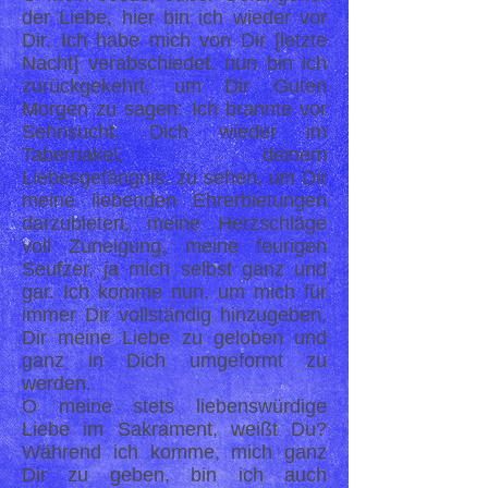
der Liebe, hier bin ich wieder vor
Dir. Ich habe mich von Dir [letzte
Nacht] verabschiedet, nun bin ich
zurückgekehrt, um Dir Guten
Morgen zu sagen: Ich brannte vor
Sehnsucht, Dich wieder im
Tabernakel, deinem
Liebesgefängnis, zu sehen, um Dir
meine liebenden Ehrerbietungen
darzubieten, meine Herzschläge
voll Zuneigung, meine feurigen
Seufzer, ja mich selbst ganz und
gar. Ich komme nun, um mich für
immer Dir vollständig hinzugeben,
Dir meine Liebe zu geloben und
ganz in Dich umgeformt zu
werden.
O meine stets liebenswürdige
Liebe im Sakrament, weißt Du?
Während ich komme, mich ganz
Dir zu geben, bin ich auch