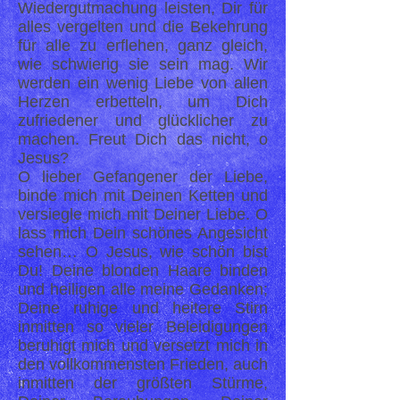
Wiedergutmachung leisten, Dir für
alles vergelten und die Bekehrung
für alle zu erflehen, ganz gleich,
wie schwierig sie sein mag. Wir
werden ein wenig Liebe von allen
Herzen erbetteln, um Dich
zufriedener und glücklicher zu
machen. Freut Dich das nicht, o
Jesus?
O lieber Gefangener der Liebe,
binde mich mit Deinen Ketten und
versiegle mich mit Deiner Liebe. O
lass mich Dein schönes Angesicht
sehen… O Jesus, wie schön bist
Du! Deine blonden Haare binden
und heiligen alle meine Gedanken;
Deine ruhige und heitere Stirn
inmitten so vieler Beleidigungen
beruhigt mich und versetzt mich in
den vollkommensten Frieden, auch
inmitten der größten Stürme,