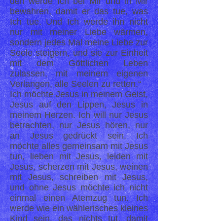
den werde Ich bei Mir und in Mir
bewahren, damit er das tue, was
Ich tue. Und Ich werde ihn nicht
nur mit meiner Liebe wärmen,
sondern jedes Mal meine Liebe zur
Seele steigern, und sie zur Einheit
mit dem Göttlichen Leben
zulassen, mit meinem eigenen
Verlangen, alle Seelen zu retten.“
Ich möchte Jesus in meinem Geist,
Jesus auf den Lippen, Jesus in
meinem Herzen. Ich will nur Jesus
betrachten, nur Jesus hören, nur
an Jesus gedrückt sein. Ich
möchte alles gemeinsam mit Jesus
tun, lieben mit Jesus, leiden mit
Jesus, scherzen mit Jesus, weinen
mit Jesus, schreiben mit Jesus,
und ohne Jesus möchte ich nicht
einmal einen Atemzug tun. Ich
werde wie ein wählerisches kleines
Kind sein, das nichts tut, damit