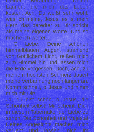
Deiner Beraubungen, Deiner
Launen, die mich das Leben
kosten. Ach, Du weißt sehr wohl,
was ich meine, Jesus, es ist mein
Herz, das beredter zu Dir spricht
als meine eigenen Worte. Und so
mache ich weiter…
O Liebe, Deine schönen
himmelblauen Augen, strahlend
von Göttlichem Licht, reißen mich
zum Himmel hin und lassen mich
die Erde vergessen. Doch, ach, zu
meinem höchsten Schmerz dauert
meine Verbannung noch länger an.
Komm schnell, o Jesus und nimm
mich mit Dir!
Ja, du bist schön, o Jesus, die
Schönheit selbst! Mir scheint, Dich
in diesem Tabernakel der Liebe zu
sehen. Die Schönheit und Majestät
Deines Angesichts machen mich
verliebt und lassen mich im