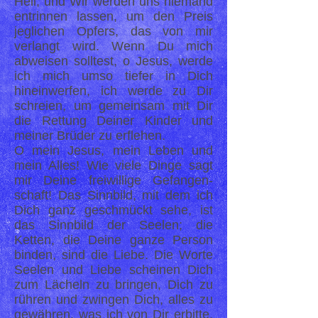
Heil, und Wir werden uns niemand
entrinnen lassen, um den Preis
jeglichen Opfers, das von mir
verlangt wird. Wenn Du mich
abweisen solltest, o Jesus, werde
ich mich umso tiefer in Dich
hineinwerfen, ich werde zu Dir
schreien, um gemeinsam mit Dir
die Rettung Deiner Kinder und
meiner Brüder zu erflehen.
O mein Jesus, mein Leben und
mein Alles! Wie viele Dinge sagt
mir Deine freiwillige Gefangen-
schaft! Das Sinnbild, mit dem ich
Dich ganz geschmückt sehe, ist
das Sinnbild der Seelen; die
Ketten, die Deine ganze Person
binden, sind die Liebe. Die Worte
Seelen und Liebe scheinen Dich
zum Lächeln zu bringen, Dich zu
rühren und zwingen Dich, alles zu
gewähren, was ich von Dir erbitte.