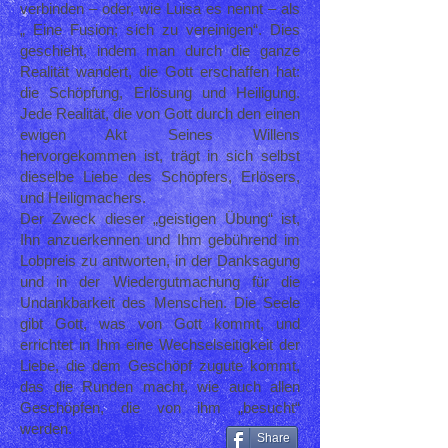
verbinden – oder, wie Luisa es nennt – als
„ Eine Fusion; sich zu vereinigen“. Dies
geschieht, indem man durch die ganze
Realität wandert, die Gott erschaffen hat:
die Schöpfung, Erlösung und Heiligung.
Jede Realität, die von Gott durch den einen
ewigen Akt Seines Willens
hervorgekommen ist, trägt in sich selbst
dieselbe Liebe des Schöpfers, Erlösers,
und Heiligmachers.
Der Zweck dieser „geistigen Übung“ ist,
Ihn anzuerkennen und Ihm gebührend im
Lobpreis zu antworten, in der Danksagung
und in der Wiedergutmachung für die
Undankbarkeit des Menschen. Die Seele
gibt Gott, was von Gott kommt, und
errichtet in Ihm eine Wechselseitigkeit der
Liebe, die dem Geschöpf zugute kommt,
das die Runden macht, wie auch allen
Geschöpfen, die von ihm „besucht“
werden.
Share