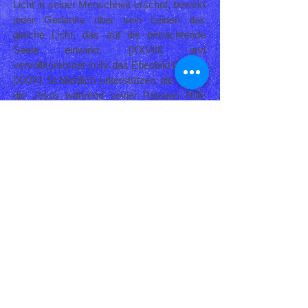
Licht in seiner Menschheit erschuf, bewirkt
jeder Gedanke über sein Leiden das
gleiche Licht, das auf die betrachtende
Seele einwirkt, [XXVIII] und
vervollkommnet in ihr das Ebenbild Gottes.
[XXIX] Schließlich unterstützen die Engel,
die Jesus während seiner Passion Hilfe
leisteten, die Seele, die die Stunden der
Passion betrachtet. [xxx] Spuren dieser
Gnade der Teilnahme an der zeitlosen
Passion Jesu können in den Schriften von
zeitgenössischen Mystikern gefunden
werden, als Zeugen die Gabe des Lebens
in den göttlichen Willen erhalten zu haben.