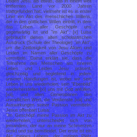
Leiden Jesu, als etwas, das in einem weit
entfernten Land vor 2000 Jahren
stattgefunden hat; vielmehr ist es in erster
Linie ein Akt des menschlichen Willens,
der in den göttlichen Willen eintritt, in dem
das Leben aller Geschöpfe uns
gegenwärtig ist und "im Akt". [x] Luisa
gebraucht diesen alten scholastischen
Ausdruck (Schule der Theologie) "im Akt",
um die Zeitlosigkeit von Jesu Akten und
Leiden im Namen aller Geschöpfe zu
vermitteln. Damit erklärt sie, dass die
Teilnahme des Menschen am inneren
Leben und Leiden Jesu präsent,
gleichzeitig und begleitend in jedem
unserer Handlungen ist, wobei wir sein
Leben in uns wiederholen, sein "Ebenbild"
wiederherstellen [xi] uns mit Gott anfüllen,
[xii], und allen Generationen den
unendlichen Wert, die Verdienste [xiii] und
Auswirkungen seiner Passion vermitteln.
Jesus offenbart Luisa:
"Im Geschöpf meine Passion im Akt zu
wiederholen, unterscheidet sich von
jemandem, der nur an meine Schmerzen
denkt und sie bemitleidet. Der erste ist ein
Akt meines Lebens, der meinen Platz