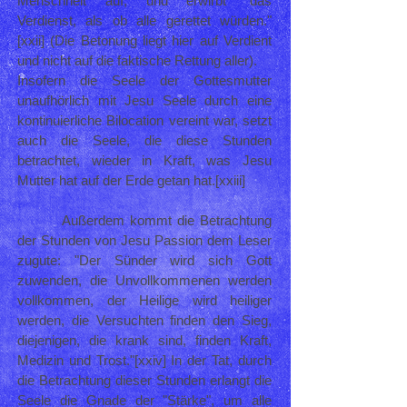
Menschheit auf, und erwirbt "das
Verdienst, als ob alle gerettet würden."
[xxii] (Die Betonung liegt hier auf Verdient
und nicht auf die faktische Rettung aller).
Insofern die Seele der Gottesmutter
unaufhörlich mit Jesu Seele durch eine
kontinuierliche Bilocation vereint war, setzt
auch die Seele, die diese Stunden
betrachtet, wieder in Kraft, was Jesu
Mutter hat auf der Erde getan hat.[xxiii]
Außerdem kommt die Betrachtung
der Stunden von Jesu Passion dem Leser
zugute: "Der Sünder wird sich Gott
zuwenden, die Unvollkommenen werden
vollkommen, der Heilige wird heiliger
werden, die Versuchten finden den Sieg,
diejenigen, die krank sind, finden Kraft,
Medizin und Trost."[xxiv] In der Tat, durch
die Betrachtung dieser Stunden erlangt die
Seele die Gnade der "Stärke", um alle