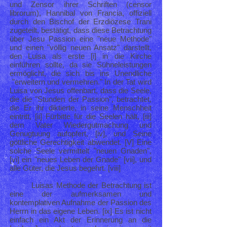
und Zensor ihrer Schriften (censor
librorum), Hannibal von Francia, offiziell
durch den Bischof der Erzdiözese Trani
zugeteilt, bestätigt, dass diese Betrachtung
über Jesu Passion eine "neue Methode"
und einen "völlig neuen Ansatz" darstellt,
den Luisa als erste [i] in die Kirche
einführen sollte, da sie Sühneleistungen
ermöglicht, die sich bis ins Unendliche
"erweitern und vermehren." In der Tat wird
Luisa von Jesus offenbart, dass die Seele,
die die "Stunden der Passion", betrachtet,
die Er ihr diktierte, in seine Menschheit
eintritt, [ii] Fürbitte für die Seelen hält, [iii]
dem Vater Wiedergutmachung und
Genugtuung aufopfert, [iv], und Seine
göttliche Gerechtigkeit abwendet. [V] Eine
solche Seele vermittelt "neuen Gnaden",
[vi] ein "neues Leben der Gnade" [vii], und
alle Güter, die Jesus begehrt. [viii]
Luisas Methode der Betrachtung ist
eine der aufmerksamen und
kontemplativen Aufnahme der Passion des
Herrn in das eigene Leben. [ix] Es ist nicht
einfach ein Akt der Erinnerung an die