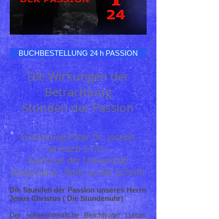
BUCHBESTELLUNG 24 h PASSION
Die Wirkungen der
Betrachtung
Stunden der Passion
Einführung Pater Dr. Joseph
Iannuzzi S.T.D -
Alumnus der Universität
Gregoriana - Rom, zu der Schrift:
Die Stunden der Passion unseres Herrn
Jesus Christus ( Die Stundenuhr)
Der außerordentliche Beichtvater Luisas