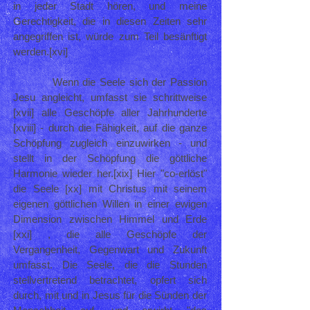
in jeder Stadt hören, und meine
Gerechtigkeit, die in diesen Zeiten sehr
angegriffen ist, würde zum Teil besänftigt
werden.[xvi]
Wenn die Seele sich der Passion
Jesu angleicht, umfasst sie schrittweise
[xvii] alle Geschöpfe aller Jahrhunderte
[xviii] - durch die Fähigkeit, auf die ganze
Schöpfung zugleich einzuwirken - und
stellt in der Schöpfung die göttliche
Harmonie wieder her.[xix] Hier "co-erlöst"
die Seele [xx] mit Christus mit seinem
eigenen göttlichen Willen in einer ewigen
Dimension zwischen Himmel und Erde
[xxi] , die alle Geschöpfe der
Vergangenheit, Gegenwart und Zukunft
umfasst. Die Seele, die die Stunden
stellvertretend betrachtet, opfert sich
durch, mit und in Jesus für die Sünden der