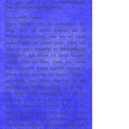
hat" und was er in dem allerheiligsten
Sakrament der Eucharistie tut.
Jesus erklärt Luisa:
Diese Stunden sind die wertvollsten von
allen, denn sie nichts anderes als die
Wiederinkraftsetzung, was ich im Laufe
meines irdischen Leben getan habe, und
was ich auch weiterhin im Allerheiligsten
Sakrament tue. Wenn ich diese Stunden
meiner Passion höre, höre ich meine
eigene Stimme, meine eigenen Gebete. In
dieser Seele erkenne ich meinen Willen -
das heißt, das Wohl, das sie für alle
erstrebt und Wiedergutmachung für alle -
ich fühle mich angezogen, in ihr zu
wohnen, um in der Lage zu sein, zu tun,
was sie selbst tut, in ihrem Inneren. Oh,
wie gerne möchte ich, dass auch nur eine
einzige Seele für jede Stadt diese Stunden
von meiner Passion betet! Ich würde mich