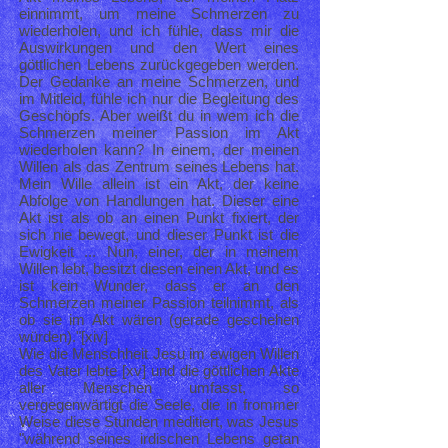
einnimmt, um meine Schmerzen zu
wiederholen, und ich fühle, dass mir die
Auswirkungen und den Wert eines
göttlichen Lebens zurückgegeben werden.
Der Gedanke an meine Schmerzen, und
im Mitleid, fühle ich nur die Begleitung des
Geschöpfs. Aber weißt du in wem ich die
Schmerzen meiner Passion im Akt
wiederholen kann? In einem, der meinen
Willen als das Zentrum seines Lebens hat.
Mein Wille allein ist ein Akt, der keine
Abfolge von Handlungen hat. Dieser eine
Akt ist als ob an einen Punkt fixiert, der
sich nie bewegt, und dieser Punkt ist die
Ewigkeit ... Nun, einer, der in meinem
Willen lebt, besitzt diesen einen Akt, und es
ist kein Wunder, dass er an den
Schmerzen meiner Passion teilnimmt, als
ob sie im Akt wären (gerade geschehen
würden)."[xiv]
Wie die Menschheit Jesu im ewigen Willen
des Vater lebte [xv] und die göttlichen Akte
aller Menschen umfasst, so
vergegenwärtigt die Seele, die in frommer
Weise diese Stunden meditiert, was Jesus
"während seines irdischen Lebens getan