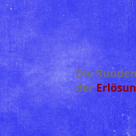
Die Runde
der
Erlösu