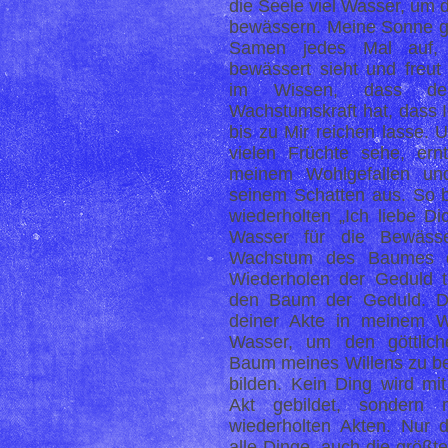
die Seele viel Wasser, um
bewässern. Meine Sonne g
Samen jedes Mal auf,
bewässert sieht und freut
im Wissen, dass de
Wachstumskraft hat, dass 
bis zu Mir reichen lasse. 
vielen Früchte sehe, ern
meinem Wohlgefallen un
seinem Schatten aus. So b
wiederholten „Ich liebe Di
Wasser für die Bewäss
Wachstum des Baumes d
Wiederholen der Geduld tr
den Baum der Geduld. D
deiner Akte in meinem Wi
Wasser, um den göttlic
Baum meines Willens zu b
bilden. Kein Ding wird mi
Akt gebildet, sondern 
wiederholten Akten. Nur 
alle Dinge, auch die größt