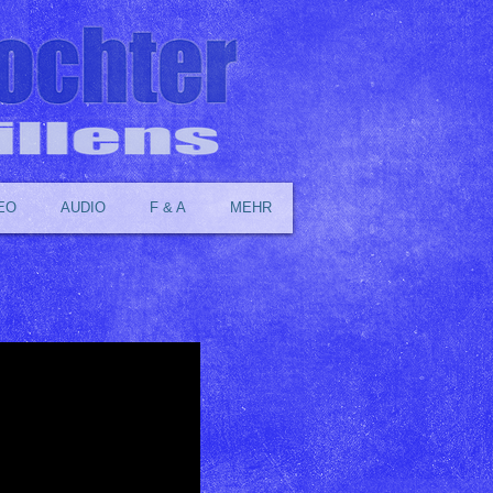
EO
AUDIO
F & A
MEHR