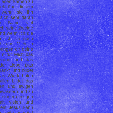
 diesen Samen zu
eht über diesem
 wenn sie ihn
 sich sehr daran
r Same viel
Ich seine Zweige
Und wenn Ich die
te Ich sie nach
d ruhe Mich in
ringen dir deine
ch” für Mich das
erung und das
er Liebe. Das
änkt und bildet
as Wiederholen
llen bildet das
hen und ewigen
ewässern und zu
t einem einzigen
mit vielen und
dein Jesus kann
en, mit einem Akt