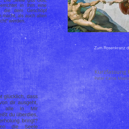
 Die Seele gibt Gott,
rrichtet in Ihm eine
be, die dem Geschöpf
 macht, als auch allen
cht“ werden.
Zum Rosenkranz d
Kurzfassung
Pater Caros Massi
t glücklich, dass
 von dir ausgeht,
n alle in Mir
ißt du überdies,
erholung bringt?
nn die Seele