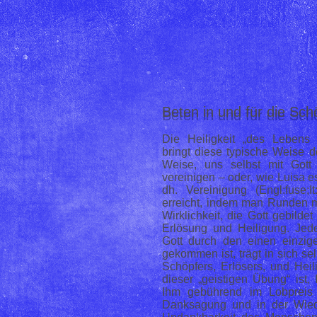
Beten in und für die Sc
Die Heiligkeit „des Lebens 
bringt diese typische Weise d
Weise, uns selbst mit Got
vereinigen – oder, wie Luisa e
dh. Vereinigung (Engl:fuse;I
erreicht, indem man Runden m
Wirklichkeit, die Gott gebildet
Erlösung und Heiligung. Jede
Gott durch den einen einzig
gekommen ist, trägt in sich se
Schöpfers, Erlösers, und Hei
dieser „geistigen Übung“ ist
Ihm gebührend im Lobpreis 
Danksagung und in der Wied