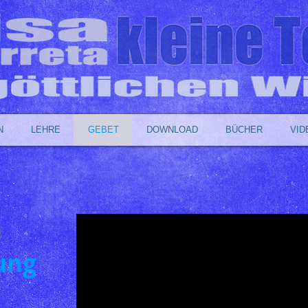
N
LEHRE
GEBET
DOWNLOAD
BÜCHER
VID
n
ung