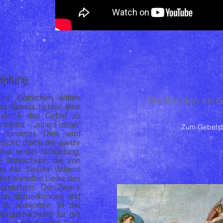
höpfung
im“ Göttlichen Willen
Die Runden im 
es Betens hervor, eine
t durch das Gebet zu
s nennt – „eine Fusion“
Zum Gebets
t: fondere). Dies wird
acht, durch die ganze
 hat: in der Schöpfung,
 Wirklichkeit, die von
en Akt Seines Willens
lbst dieselbe Liebe des
ligmachers. Der Zweck
, Ihn anzuerkennen und
zu antworten, in der
ergutmachung für die