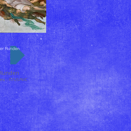
er Runden
 Runden
eu - IT/US/NIC