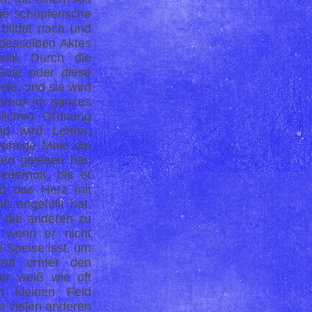
die schöpferische
bildet nach und
desselben Aktes
ill. Durch die
Gute oder diese
ele, und sie wird
araus ihr ganzes
rlichen Ordnung
d wird Lehrer,
wenige Male die
en gelesen hat,
derholt, bis er
nd das Herz mit
t angefüllt hat,
ür die anderen zu
, wenn er nicht
e Speise isst, um
and erntet den
er weiß wie oft
m kleinen Feld
it vielen anderen