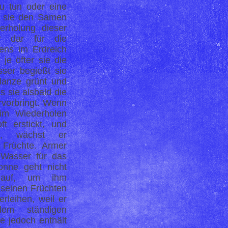
u tun oder eine
t sie den Samen
erholung dieser
r dar für die
ns im Erdreich
je öfter sie die
ser begießt sie
lanze grünt und
 sie alsbald die
vorbringt. Wenn
im Wiederholen
ft erstickt, und
t, wächst er
 Früchte. Armer
Wasser für das
nne geht nicht
auf, um ihm
 seinen Früchten
rleihen, weil er
dem ständigen
e jedoch enthält