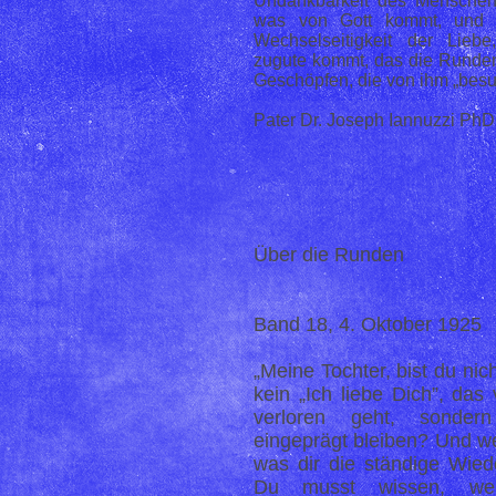
Undankbarkeit des Menschen.
was von Gott kommt, und e
Wechselseitigkeit der Lie
zugute kommt, das die Runden
Geschöpfen, die von ihm „besu
Pater Dr. Joseph Iannuzzi PhD
Über die Runden
Band 18, 4. Oktober 1925
„Meine Tochter, bist du nich
kein „Ich liebe Dich”, das
verloren geht, sonder
eingeprägt bleiben? Und we
was dir die ständige Wied
Du musst wissen, we