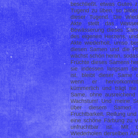
beschließt, etwas Gutes z
Tugend zu üben, so bilde
dieser Tugend. Die Wied
Akte stellt das Wasse
Bewässerung dieses Same
des eigenen Herzens, und 
Akte wiederholt, umso bes
diesen Samen und die Pf
wächst schön heran, sodass
Früchte dieses Samens her
sie indessen langsam be
ist, bleibt dieser Same o
wenn er hervorkomm
kümmerlich und trägt nie
Same, ohne ausreichend 
Wachstum! Und meine So
über diesem Samen 
Fruchtbarkeit, Reifung und
eine schöne Färbung zu ve
unfruchtbar ist. Mit 
Wiederholen derselben Akt