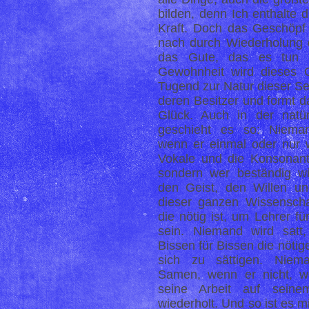
bilden, denn Ich enthalte 
Kraft. Doch das Geschöpf 
nach durch Wiederholung 
das Gute, das es tun w
Gewohnheit wird dieses 
Tugend zur Natur dieser Se
deren Besitzer und formt d
Glück. Auch in der natü
geschieht es so: Nieman
wenn er einmal oder nur 
Vokale und die Konsonant
sondern wer beständig wie
den Geist, den Willen u
dieser ganzen Wissenschaf
die nötig ist, um Lehrer f
sein. Niemand wird satt
Bissen für Bissen die nötig
sich zu sättigen. Niem
Samen, wenn er nicht, w
seine Arbeit auf seine
wiederholt. Und so ist es m