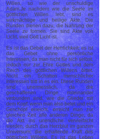
Willen, so wie der unschuldige
Adam.Je nachdem wie die Seele im
göttlichen Willen lebt, sind es
wirkmächtige und heilige Akte. Die
Runden dienen dazu, die Nahrung der
Seele zu formen. Sie sind Akte von
Licht, weil Gott Licht ist.
Es ist das Gebet der Herrlichkeit; es ist
das Gebet ohne persönliche
Interessen, da man nicht für sich selbst,
jedoch nur zur Ehre Gottes und dem
Reich des göttlichen Willens bittet.
Nicht ein Schatten menschlicher
Interessen tritt in es ein. Diese Runden
sind unermesslich, da die
geschaffenen Dinge miteinander
verbunden sind, wie die Glieder mit
dem Kopf; wenn man also betet und ein
Geschöpf erreicht, erreicht man zur
gleichen Zeit alle anderen Dinge, da
die Akt ins unendliche vervielfacht
werden, durch das Herzblut im ganzen
Universum: die erhaltende Kraft des
göttlichen Willens. Es ist das Leben