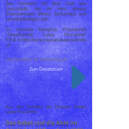
des Himmels mit dem Gott alle
Geschöpfe, die ihr Herz diesen
Erkenntnissen öffnen, befruchten und
vervollständigen will.
Sr. Assunta Mariglian Präsidentin
"Gesellschaft Luisa Piccarreta”
P.F.D.V.
http://www.causaluisapiccarreta
.it/
Die Runden im Gebetsbuch
Zum Gebetsbuch
Aus den Schriften der Dienerin Gottes
Luisa Piccarreta
Das Gebet und die Akte im