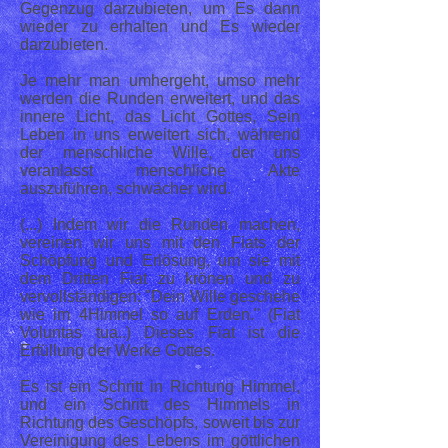
Gegenzug darzubieten, um Es dann
wieder zu erhalten und Es wieder
darzubieten.
Je mehr man umhergeht, umso mehr
werden die Runden erweitert, und das
innere Licht, das Licht Gottes, Sein
Leben in uns erweitert sich, während
der menschliche Wille, der uns
veranlasst menschliche Akte
auszuführen, schwächer wird.
(...) Indem wir die Runden machen,
vereinen wir uns mit den Fiats der
Schöpfung und Erlösung, um sie mit
dem Dritten Fiat zu krönen und zu
vervollständigen: "Dein Wille geschehe
wie im 4Himmel so auf Erden." (Fiat
Voluntas tua..) Dieses Fiat ist die
Erfüllung der Werke Gottes.
Es ist ein Schritt in Richtung Himmel,
und ein Schritt des Himmels in
Richtung des Geschöpfs, soweit bis zur
Vereinigung des Lebens im göttlichen