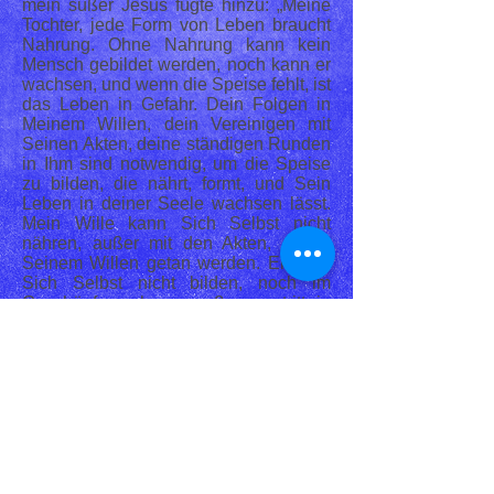
mein süßer Jesus fügte hinzu: „Meine
Tochter, jede Form von Leben braucht
Nahrung. Ohne Nahrung kann kein
Mensch gebildet werden, noch kann er
wachsen, und wenn die Speise fehlt, ist
das Leben in Gefahr. Dein Folgen in
Meinem Willen, dein Vereinigen mit
Seinen Akten, deine ständigen Runden
in Ihm sind notwendig, um die Speise
zu bilden, die nährt, formt, und Sein
Leben in deiner Seele wachsen lässt.
Mein Wille kann Sich Selbst nicht
nähren, außer mit den Akten, die in
Seinem Willen getan werden. Er kann
Sich Selbst nicht bilden, noch im
Geschöpf wachsen, außer es tritt in
Meinen Willen ein, und vereint seine
Akte mit dessen Akten und ihren Teil
des Lichtes bildet, das Er besitzt. Auf
diese Weise wird das Leben des
Göttlichen Willens im Geschöpf
gebildet. Je mehr Akte das Geschöpf im
Göttlichen Willen tut, umso mehr
vereint es sich mit Seinen Akten und
lebt in Ihm, umso mehr Speise wird es