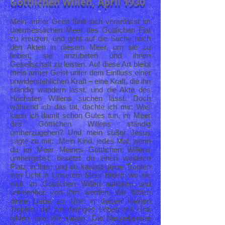
Göttlichen Willen, April 1930
Mein armer Geist fühlt sich veranlasst im
unermesslichen Meer des Göttlichen Fiat
zu kreuzen, und geht auf die Suche nach
den Akten in diesem Meer, um sie zu
lieben, sie anzubeten und ihnen
Gesellschaft zu leisten. Auf diese Art bleibt
mein armer Geist unter dem Einfluss einer
unwiderstehlichen Kraft – eine Kraft, die ihn
ständig wandern lässt, und die Akte des
Höchsten Willens suchen lässt. Doch
während ich das tat, dachte ich mir: Was
kann ich damit schon Gutes tun, im Meer
des Göttlichen Willens ständig
umherzugehen? Und mein süßer Jesus
sagte zu mir: „Mein Kind, jedes Mal, wenn
du im Meer Meines Göttlichen Willens
umhergehst, besetzt du einen weiteren
Platz in Ihm; und du kannst deine Tropfen
von Licht in Unserem Meer bilden, wo sie
sich im Göttlichen Willen auflösen und
untrennbar von Ihm werden. Wir fühlen
deine Liebe zu Uns in diesen kleinen
Tropfen, die ein einziges Leben mit Uns
bilden, und Wir sagen: ‚Die Neugeborene