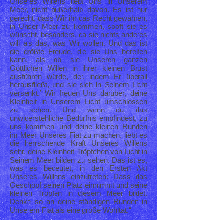
Unseres Willens liebt Uns in Unserem
Meer, nicht außerhalb davon. Es ist nur
gerecht, dass Wir ihr das Recht gewähren,
in Unser Meer zu kommen, sooft sie es
wünscht, besonders, da sie nichts anderes
will als das, was Wir wollen. Und das ist
die größte Freude, die sie Uns bereiten
kann, als ob sie Unseren ganzen
Göttlichen Willen in ihrer kleinen Brust
ausführen würde, der, indem Er überall
herausfließt, und sie sich in Seinem Licht
versenkt.’ Wir freuen Uns darüber, deine
Kleinheit in Unserem Licht umschlossen
zu sehen. Und wenn du das
unwiderstehliche Bedürfnis empfindest, zu
uns kommen, und deine kleinen Runden
im Meer Unseres Fiat zu machen, liebt es
die herrschende Kraft Unseres Willens
sehr, deine Kleinheit Tröpfchen von Licht in
Seinem Meer bilden zu sehen. Das ist es,
was es bedeutet, in den Ersten Akt
Unseres Willens einzutreten: Dass das
Geschöpf seinen Platz einnimmt und seine
kleinen Tropfen in diesem Meer bildet.
Denke so an deine ständigen Runden in
Unserem Fiat als eine große Wohltat.“