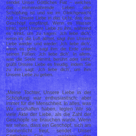
sendet Unser Göttliches Fiat – welches
das immerwährende Leben aller
Schöpfung ist und sie im Gleichgewicht
hält – Unsere Liebe in das Licht, das das
Geschöpf empfängt. Wenn es Wasser
trinkt, geht Unsere Liebe zu ihm, während
es trinkt, um zu sagen: ‚Ich liebe dich’;
wenn es die Luft atmet, sagt ihm Unsere
Liebe wieder und wieder: ‚Ich liebe dich’,
wenn es geht, sagt ihm die Erde unter
seinen Füßen: ‚Ich liebe dich’. In allem,
was die Seele nimmt, berührt oder sieht,
grüßt Unsere Liebe es freudig, indem Sie
zu ihm sagt: ‚Ich liebe dich’, um ihm
Unsere Liebe zu geben.
„Meine Tochter, Unsere Liebe in der
Schöpfung war enthusiastisch; aber
immer für die Menschheit. In alles, was
Wir erschaffen haben, legten Wir so
viele Akte der Liebe, als die Zahl der
Geschöpfe sie brauchen würde. Wenn
wir sehen, dass ein Geschöpf, sich am
Sonnenlicht freut, sendet Unser