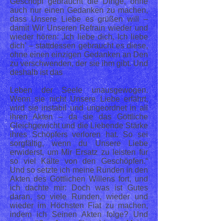
Geschöpf gebraucht die Dinge, ohne
auch nur einen Gedanken zu machen,
dass Unsere Liebe es grüßen will –
damit Wir Unseren Refrain wieder und
wieder hören: ‚Ich liebe dich, Ich liebe
dich’ – stattdessen gebraucht es diese,
ohne einen einzigen Gedanken an Den
zu verschwenden, der sie ihm gibt. Und
deshalb ist das
Leben der Seele unausgewogen.
Wenn sie nicht Unsere Liebe erfährt,
wird sie instabil und ungeordnet in all
ihren Akten – da sie das Göttliche
Gleichgewicht und die Liebende Stärke
ihres Schöpfers verloren hat. So sei
sorgfältig, wenn du Unsere Liebe
erwiderst, um Mir Ersatz zu leisten für
so viel Kälte von den Geschöpfen.“
Und so setzte ich meine Runden in den
Akten des Göttlichen Willens fort, und
ich dachte mir: Doch was ist Gutes
daran, so viele Runden, wieder und
wieder im Höchsten Fiat zu machen,
indem ich Seinen Akten folge? Und