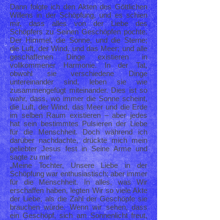
Dann folgte ich den Akten des Göttlichen
Willens in der Schöpfung, und es schien
mir, dass alles von der Liebe des
Schöpfers zu Seinen Geschöpfen pochte.
Der Himmel, die Sonne, und die Sterne;
die Luft, der Wind, und das Meer; und alle
geschaffenen Dinge existieren in
vollkommener Harmonie. In der Tat,
obwohl sie verschiedene Dinge
untereinander sind, leben sie wie
zusammengefügt miteinander. Dies ist so
wahr, dass, wo immer die Sonne scheint,
die Luft, der Wind, das Meer und die Erde
im selben Raum existieren – aber jedes
hat sein bestimmtes Pulsieren der Liebe
für die Menschheit. Doch während ich
darüber nachdachte, drückte mich mein
geliebter Jesus fest in Seine Arme und
sagte zu mir:
„Meine Tochter, Unsere Liebe in der
Schöpfung war enthusiastisch; aber immer
für die Menschheit. In alles, was Wir
erschaffen haben, legten Wir so viele Akte
der Liebe, als die Zahl der Geschöpfe sie
brauchen würde. Wenn wir sehen, dass
ein Geschöpf, sich am Sonnenlicht freut,