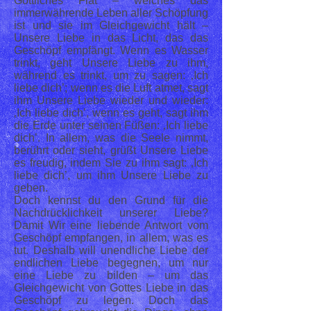
Göttliches Fiat – welches das
immerwährende Leben aller Schöpfung
ist und sie im Gleichgewicht hält –
Unsere Liebe in das Licht, das das
Geschöpf empfängt. Wenn es Wasser
trinkt, geht Unsere Liebe zu ihm,
während es trinkt, um zu sagen: ‚Ich
liebe dich’; wenn es die Luft atmet, sagt
ihm Unsere Liebe wieder und wieder:
‚Ich liebe dich’, wenn es geht, sagt ihm
die Erde unter seinen Füßen: ‚Ich liebe
dich’. In allem, was die Seele nimmt,
berührt oder sieht, grüßt Unsere Liebe
es freudig, indem Sie zu ihm sagt: ‚Ich
liebe dich’, um ihm Unsere Liebe zu
geben.
Doch kennst du den Grund für die
Nachdrücklichkeit unserer Liebe?
Damit Wir eine liebende Antwort vom
Geschöpf empfangen, in allem, was es
tut. Deshalb will unendliche Liebe der
endlichen Liebe begegnen, um nur
eine Liebe zu bilden – um das
Gleichgewicht von Gottes Liebe in das
Geschöpf zu legen. Doch das