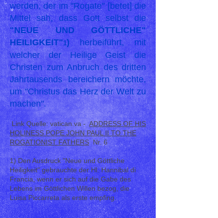
werden, der im "Rogate" [betet] die
Mittel sah, dass Gott selbst die
"NEUE UND GÖTTLICHE"
HEILIGKEIT"
)
herbeiführt, mit
1
welcher der Heilige Geist die
Christen zum Anbruch des dritten
Jahrtausends bereichern möchte,
um "Christus das Herz der Welt zu
machen".
Link Quelle: vatican.va -
ADDRESS OF HIS
HOLINESS POPE JOHN PAUL II TO THE
ROGATIONIST FATHERS
Nr. 6
1) Den Ausdruck "Neue und Göttliche
Heiligkeit" gebrauchte der Hl. Hannibal di
Francia, wenn er sich auf die Gabe des
Lebens im Göttlichen Willen bezog, die
Luisa Piccarreta als erste empfing.