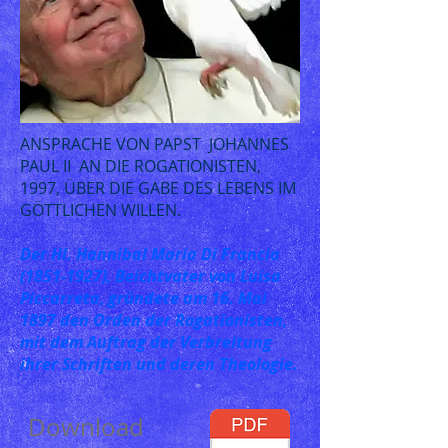
ANSPRACHE
VON PAPST
JOHANNES
PAUL II
AN DIE
ROGATIONISTEN
,
1997, ÜBER DIE GABE DES LEBENS IM
GÖTTLICHEN WILLEN.
Der Hl. Hannibal Maria Di Francia
(1851-1927)
, Beichtvater von Luisa
Piccarreta, gründete am 16. Mai
1897 den Orden der Rogationisten,
mit dem Auftrag der Verbreitung
ihrer Schriften und deren Theologie.
Download