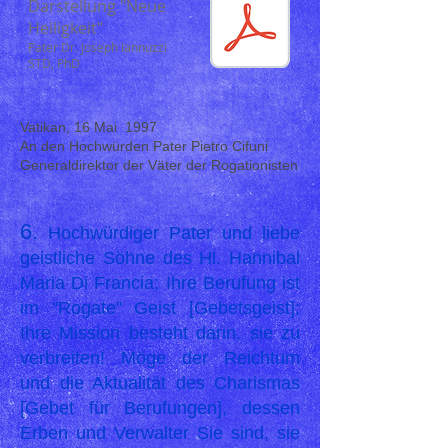
Darstellung "Neue
Heiligkeit"
Pater Dr. Joseph Iannuzzi
STD, PhD
Vatikan, 16 Mai 1997
An den Hochwürden Pater Pietro Cifuni
Generaldirektor der Väter der Rogationisten
6.
Hochwürdiger Pater und liebe
geistliche Söhne des Hl. Hannibal
Maria Di Francia; Ihre Berufung ist
im "Rogate" Geist [Gebetsgeist];
Ihre Mission besteht darin, sie zu
verbreiten! Möge der Reichtum
und die Aktualität des Charismas
[Gebet für Berufungen], dessen
Erben und Verwalter Sie sind, sie